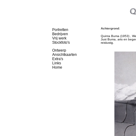
Achtergrond:
Portretten
Bedrijven
Quinta Buma (1953) , We
Vrij werk
Just Buma, arts en begena
Stockfoto's
reislustig.
Ontwerp
Ansichtkaarten
Extra's
Links
Home