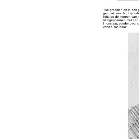
"We groeiden op in een gr
geit ziek was, lag hij on
liefst op de koppen van
of ingespannen met een k
in ons zat, zónder dwang
verveel me nooit...