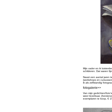
Mijn vader en ik luisterd
schilderen. Dat waren fij
Naast een aantal jaren 
(workshops en cursussen
ik als zelfstandig fotogr
fotogalerie>>
Van mijn gedichten/foto'
weer leverbaar.
(herzien
exemplaren te koop, € 15