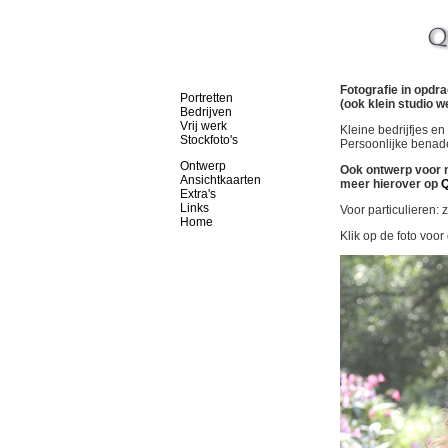
Fotografie in opdra
Portretten
(ook klein studio w
Bedrijven
Vrij werk
Kleine bedrijfjes e
Stockfoto's
Persoonlijke benad
Ontwerp
Ook ontwerp voor ma
Ansichtkaarten
meer hierover op
Q
Extra's
Links
Voor particulieren: z
Home
Klik op de foto voor 