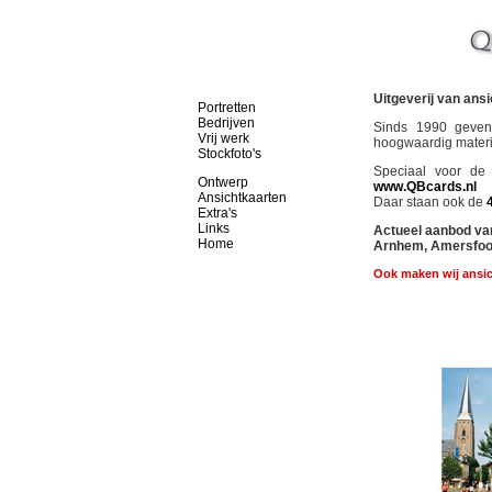
Uitgeverij van ans
Portretten
Bedrijven
Sinds 1990 geven 
Vrij werk
hoogwaardig materi
Stockfoto's
Speciaal voor de
Ontwerp
www.QBcards.nl
Ansichtkaarten
Daar staan ook de
Extra's
Links
Actueel aanbod van
Home
Arnhem, Amersfoor
Ook maken wij ansic